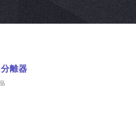
ス分離器
品