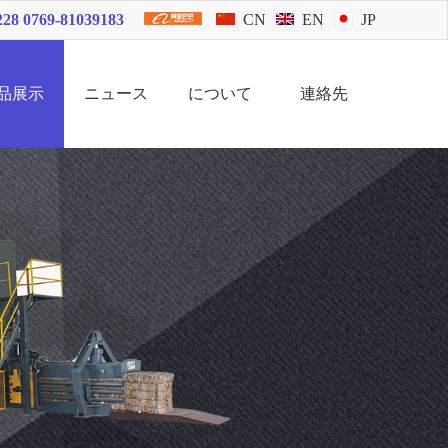
228 0769-81039183
CN
EN
JP
品展示
ニュース
について
連絡先