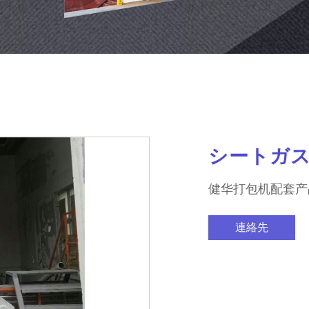
シートガ
健华打包机配套产
連絡先